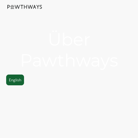
Über
Pawthways
English